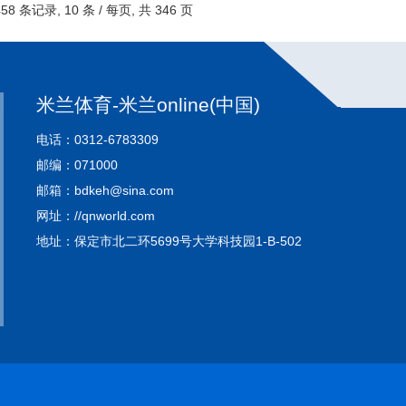
458 条记录,
10 条 / 每页, 共
346 页
米兰体育-米兰online(中国)
电话：0312-6783309
邮编：071000
邮箱：bdkeh@sina.com
网址：//qnworld.com
地址：保定市北二环5699号大学科技园1-B-502