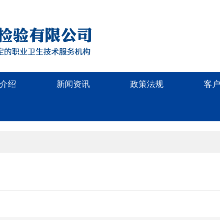
介绍
新闻资讯
政策法规
客