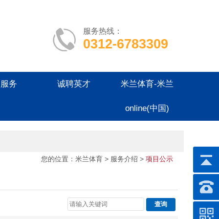
服务热线：
0312-6783309
户服务
诚聘英才
米兰体育-米兰
online(中国)
您的位置：
米兰体育
> 服务介绍 >
项目公示