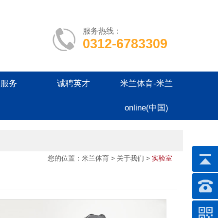
服务热线：
0312-6783309
户服务
诚聘英才
米兰体育-米兰
online(中国)
您的位置：
米兰体育
> 关于我们 >
实验室