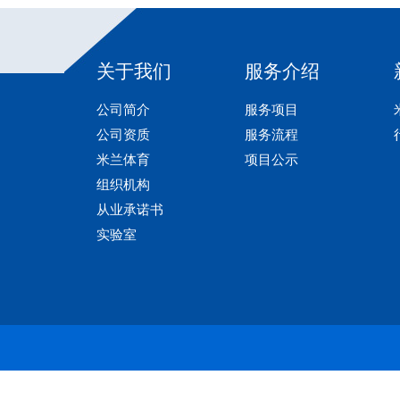
关于我们
服务介绍
公司简介
服务项目
公司资质
服务流程
米兰体育
项目公示
组织机构
从业承诺书
实验室