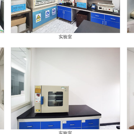
实验室
实验室