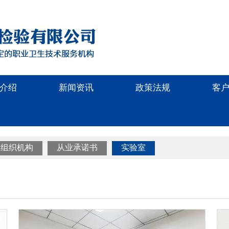
介绍
新闻资讯
政策法规
客
组织机构
从业承诺书
实验室