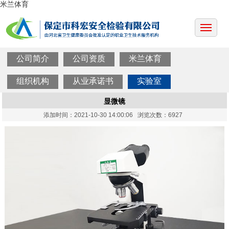
米兰体育
公司简介
公司资质
米兰体育
组织机构
从业承诺书
实验室
显微镜
添加时间：2021-10-30 14:00:06 浏览次数：6927