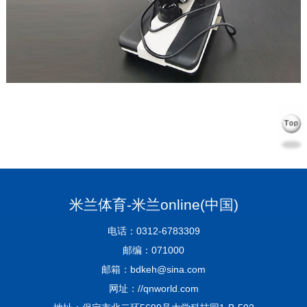
米兰体育-米兰online(中国)
电话：0312-6783309
邮编：071000
邮箱：bdkeh@sina.com
网址：//qnworld.com