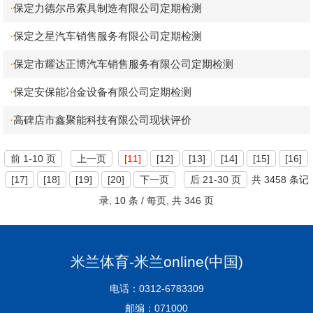
职业病危害控制效果评价
保定力德尔吊索具制造有限公司定期检测
·
保定之星汽车销售服务有限公司定期检测
·
保定市耀达正博汽车销售服务有限公司定期检测
·
保定安保能冶金设备有限公司定期检测
·
高碑店市鑫聚能科技有限公司现状评价
·
前 1-10 页
上一页
[11]
[12]
[13]
[14]
[15]
[16]
[17]
[18]
[19]
[20]
下一页
后 21-30 页
共
3458 条记
录,
10 条 / 每页, 共
346 页
米兰体育-米兰online(中国)
电话：0312-6783309
邮编：071000