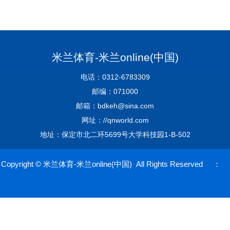
米兰体育-米兰online(中国)
电话：0312-6783309
邮编：071000
邮箱：bdkeh@sina.com
网址：//qnworld.com
地址：保定市北二环5699号大学科技园1-B-502
Copyright © 米兰体育-米兰online(中国) All Rights Reserved ：