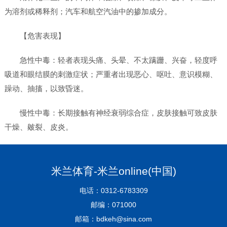
为溶剂或稀释剂；汽车和航空汽油中的掺加成分。
【危害表现】
急性中毒：轻者表现头痛、头晕、不太蹒跚、兴奋，轻度呼
吸道和眼结膜的刺激症状；严重者出现恶心、呕吐、意识模糊、
躁动、抽搐，以致昏迷。
慢性中毒：长期接触有神经衰弱综合症，皮肤接触可致皮肤
干燥、皴裂、皮炎。
米兰体育-米兰online(中国)
电话：0312-6783309
邮编：071000
邮箱：bdkeh@sina.com