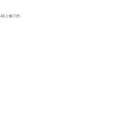
基础上修订的。