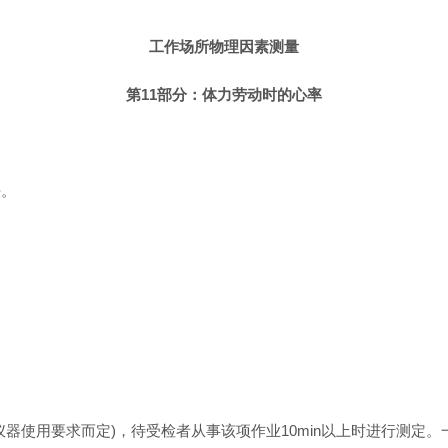
工作场所物理因素测量
第11部分：体力劳动时的心率
法。
使用要求而定)，待受检者从事该项作业10min以上时进行测定。一