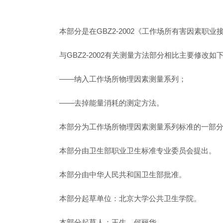
本部分是在GBZ2-2002《工作场所有害因素
与GBZ2-2002有关测量方法部分相比主要修改如
——纳入工作场所物理因素测量系列；
——去掉能量消耗的测定方法。
本部分为工作场所物理因素测量系列标准的一部
本部分由卫生部职业卫生标准专业委员会提出。
本部分由中华人民共和国卫生部批准。
本部分起草单位：北京大学公共卫生学院。
本部分起草人：王生、何丽华。