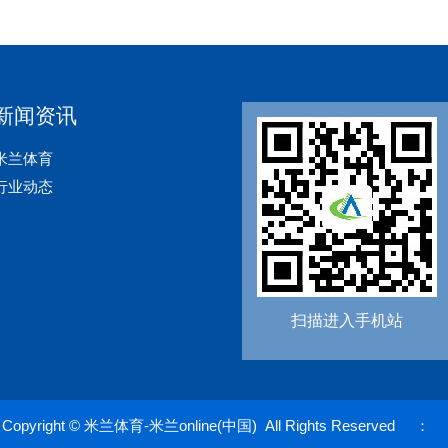
新闻资讯
米兰体育
行业动态
扫描进入手机站
Copyright © 米兰体育-米兰online(中国) All Rights Reserved ：