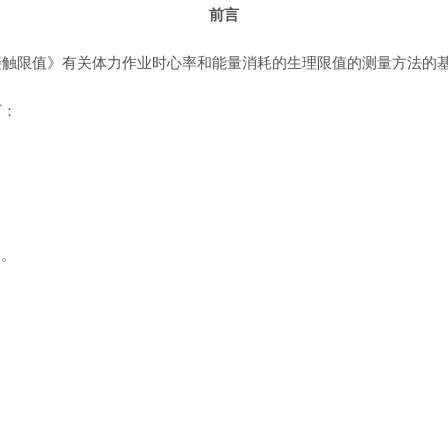
前言
职业接触限值》有关体力作业时心率和能量消耗的生理限值的测量方法的
下：
分。