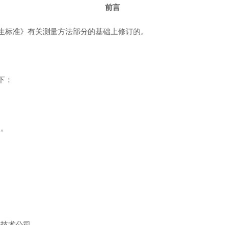
前言
电场卫生标准》有关测量方法部分的基础上修订的。
如下：
项。
力技术公司。