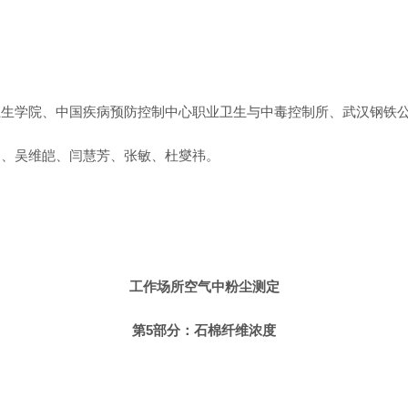
卫生学院、中国疾病预防控制中心职业卫生与中毒控制所、武汉钢铁
超、吴维皑、闫慧芳、张敏、杜燮祎。
工作场所空气中粉尘测定
第5部分：石棉纤维浓度