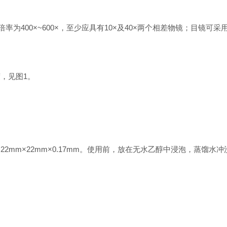
为400×~600×，至少应具有10×及40×两个相差物镜；目镜可采
，见图1。
盖玻片：22mm×22mm×0.17mm。使用前，放在无水乙醇中浸泡，蒸