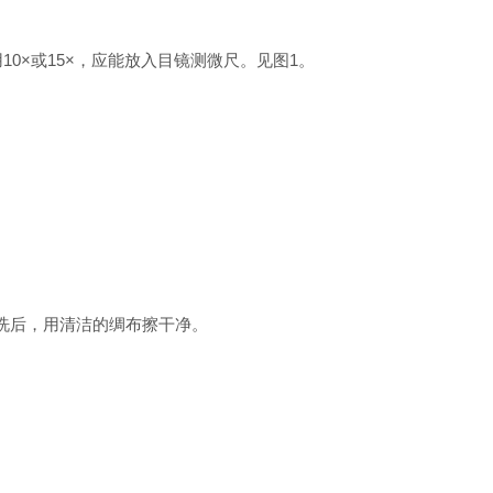
用10×或15×，应能放入目镜测微尺。见图1。
馏水冲洗后，用清洁的绸布擦干净。