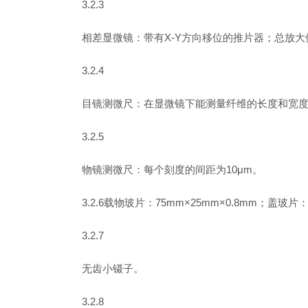
3.2.3
相差显微镜：带有X-Y方向移位的推片器；总放大倍率
3.2.4
目镜测微尺：在显微镜下能测量纤维的长度和宽度
3.2.5
物镜测微尺：每个刻度的间距为10μm。
3.2.6载物玻片：75mm×25mm×0.8mm；
3.2.7
无齿小镊子。
3.2.8