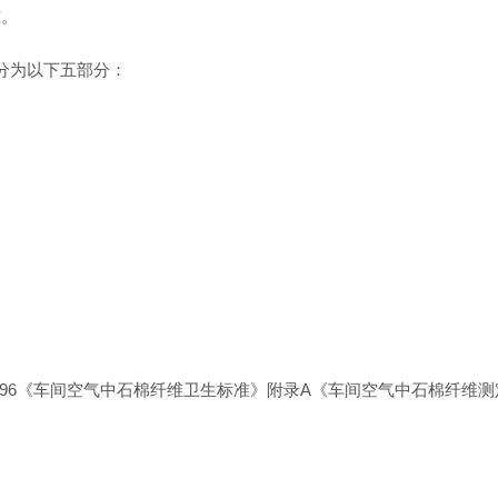
准。
2分为以下五部分：
6241-1996《车间空气中石棉纤维卫生标准》附录A《车间空气中石