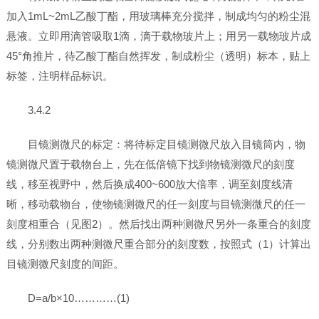
加入1mL~2mL乙酸丁酯，用玻璃棒充分搅拌，制成均匀的粉尘混
悬液。立即用滴管吸取1滴，滴于载物玻片上；用另一载物玻片成
45°角推片，待乙酸丁酯自然挥发，制成粉尘（透明）标本，贴上
标签，注明样品标识。
3.4.2
目镜测微尺的标定：将待标定目镜测微尺放入目镜筒内，物
镜测微尺置于载物台上，先在低倍镜下找到物镜测微尺的刻度
线，移至视野中，然后换成400~600放大倍率，调至刻度线清
晰，移动载物台，使物镜测微尺的任一刻度与目镜测微尺的任一
刻度相重合（见图2）。然后找出两种测微尺另外一条重合的刻度
线，分别数出两种测微尺重合部分的刻度数，按照式（1）计算出
目镜测微尺刻度的间距。
D=a/b×10…………(1)