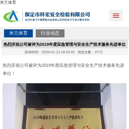
米兰体育
米兰体育
行业动态
热烈庆祝公司被评为2019年度应急管理与安全生产技术服务先进单位
添加时间：2020-01-13 16:03:42 浏览次数：3772
热烈庆祝公司被评为2019年度应急管理与安全生产技术服务先进
单位！