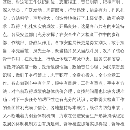
基础。对这项工作认识到位，态度端正，责任明确，纪律严明，
深入动员，广泛发动，周密部署，行动迅速，措施有力，作风扎
实，方法科学，声势很大，创造性地执行了上级党委、政府的要
求，取得了扎扎实实的成效，开局良好，这是各市共有的主流特
点。各级安监部门充分发挥了在安全生产大检查工作中的参谋
部、作战部、督战队作用。各市安监局长更是勇立潮头，敢于担
当，率先垂范，身先士卒，既当指挥员又当战斗员，发挥了核心
骨干作用，在政治上、行动上体现了与党中央、国务院和省委、
省政府的高度一致，政治敏感性强，政治责任心强，为民宗旨意
识强，做到了令行禁止，忠于职守，全身心投入，全心全意工
作。各市做到心中有全局，眼中有目标，工作有重点，手中有方
法，对当前取得成绩的总体估价合理，查找的问题也比较客观准
确，对下一步任务的艰巨性也有充分的认识，对取得大检查工作
的全面胜利充满了信心。各地坚持标本兼治，既强力防范事故，
又不断地着力创新体制机制，力求在促进安全生产形势持续稳定
发展的体制机制方面有所建树。督导检查抓落实抓得狠，督导检