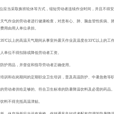
人单位应当采取换班轮休等方式，缩短劳动者连续作业时间，并且不得
温天气作业的劳动者进行健康检查，对患有心、肺、脑血管性疾病、
查费用由用人单位承担。
35℃以上的高温天气期间从事室外露天作业及温度在33℃以上的工
用人单位不得扣除或降低劳动者工资。
人防护用品，并督促和指导劳动者正确使用。
生培训和在岗期间的定期职业卫生培训，普及高温防护、中暑急救等
业的劳动者供给足够的、符合卫生标准的防暑降温饮料及必需的药品
温饮料不得充抵高温津贴。
场所。休息场所应当设有座椅，保持通风良好或者配有空调等防暑降