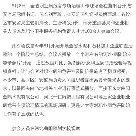
9月2日，全省职业病危害专项治理工作现场会在曲阳召开,省
安监局党组书记、局长刘宝玲，省安监局副巡视员解西斌，各设
区市安监局主管副局长、主管科(处)长，部分重点县局和企业相
关人员以及职业卫生服务机构负责人共计100余人参加会议。
此次会议是今年8月开始开展全省水泥和石材加工企业联查活
动的一个阶段性总结。会议以播放一个小时左右的“职业病防治专
题录像片”开始，通过数据对比、案例解析及职业病防治经验等视
频资料，让与会者对职业病的危害性及防护措施有了切身感受。
不少市、县（区）安监局负责人向组织者提出索要录像光盘的要
求，以带回去向当地相关企业进行覆盖式播放。而接下来对曲阳
金隅水泥有限公司、河北千仁雕塑工程有限公司等三家企业职业
病危害专项治理情况的现场调研，更是让大家对职业病危害防治
工作有了直观的认识。
参会人员在河北曲阳雕刻学校观摩