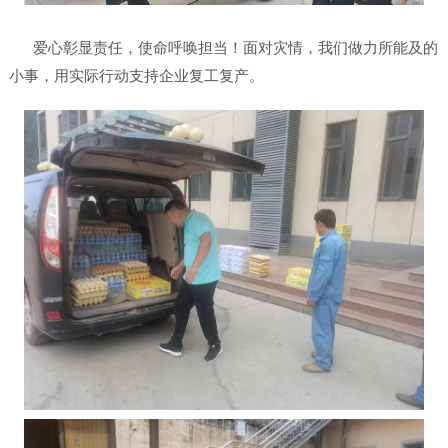
爱心彰显责任，使命呼唤担当！面对灾情，我们做力所能及的
小事，用实际行动支持企业复工复产。