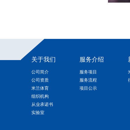
关于我们
服务介绍
公司简介
服务项目
公司资质
服务流程
米兰体育
项目公示
组织机构
从业承诺书
实验室