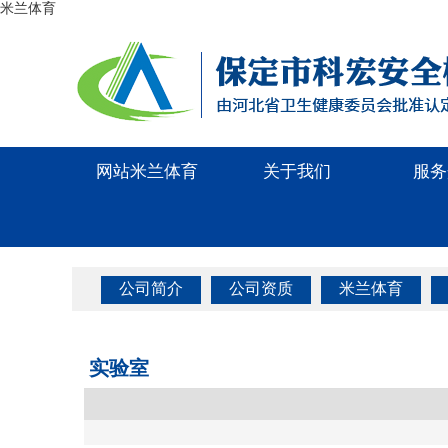
米兰体育
网站米兰体育
关于我们
服务
公司简介
公司资质
米兰体育
实验室